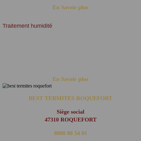
En Savoir plus
Traitement humidité
L'humidité est un problème courant auquel de nombreux
propriétaires font face dans leurs habitations. Parmi les différentes
formes d'humidité, les remontées capillaires, également connues
sous le nom d'humidité ascensionnelle, posent souvent des défis
particuliers ......
En Savoir plus
BEST TERMITES ROQUEFORT
Siège social
47310 ROQUEFORT
0800 00 54 01
(appel non surtaxé)