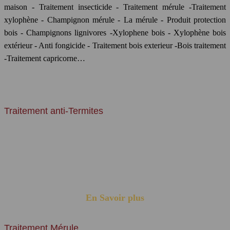
maison - Traitement insecticide - Traitement mérule -Traitement
xylophène - Champignon mérule - La mérule - Produit protection
bois - Champignons lignivores -Xylophene bois - Xylophène bois
extérieur - Anti fongicide - Traitement bois exterieur -Bois traitement
-Traitement capricorne…
DOMAINES D'EXPERTISES
Traitement anti-Termites
Les termites vivent en Colonie en caste, ils s'installent dans la terre et
forment des termitières (leurs nids), et de là, les ouvriers rayonnent et
creusent des galeries ou des tunnels à la recherche de nourriture
tandis que la reine passe son temps à pondre et les imagos attendent
l’essaimage...
En Savoir plus
Traitement Mérule