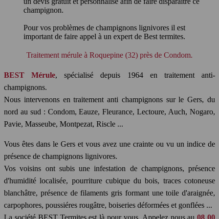
un devis gratuit et personnalisé afin de faire disparaître ce
champignon.
Pour vos problèmes de champignons lignivores il est
important de faire appel à un expert de Best termites.
Traitement mérule à Roquepine (32) près de Condom.
BEST Mérule
, spécialisé depuis 1964 en traitement anti-
champignons.
Nous intervenons en traitement anti champignons sur le Gers, du
nord au sud : Condom, Eauze, Fleurance, Lectoure, Auch, Nogaro,
Pavie, Masseube, Montpezat, Riscle ...
Vous êtes dans le Gers et vous avez une crainte ou vu un indice de
présence de champignons lignivores.
Vos voisins ont subis une infestation de champignons, présence
d'humidité localisée, pourriture cubique du bois, traces cotoneuse
blanchâtre, présence de filaments gris formant une toile d'araignée,
carpophores, poussiéres rougâtre, boiseries déformées et gonflées ...
La société BEST Termites est là pour vous. Appelez nous au
08 00