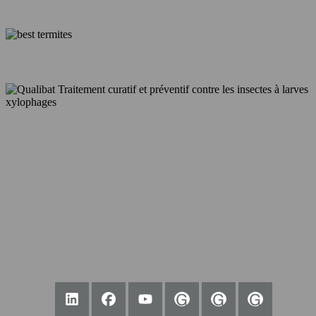
Le spécialiste du traitement contres les termites et insectes à larves
xylophages à Agen dans le Lot-et-Garonne et sa région.
NOUS CONTACTER
47310 Roquefort